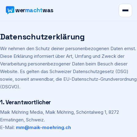
wer
macht
was
Verzeichnis
Datenschutzerklärung
Karte
Wir nehmen den Schutz deiner personenbezogenen Daten ernst.
Diese Erklärung informiert über Art, Umfang und Zweck der
News
Verarbeitung personenbezogener Daten beim Besuch dieser
Website. Es gelten das Schweizer Datenschutzgesetz (DSG)
sowie, soweit anwendbar, die EU-Datenschutz-Grundverordnung
Ratgeber
(DSGVO).
Werbung
1. Verantwortlicher
Maik Möhring Media, Maik Möhring, Schöntalweg 1, 8272
Preise
Ermatingen, Schweiz.
E-Mail:
mm@maik-moehring.ch
Für Firmen