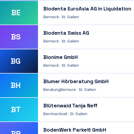
Biodenta EuroAsia AG in Liquidation
BE
Berneck · St. Gallen
Biodenta Swiss AG
BS
Berneck · St. Gallen
Bionime GmbH
BG
Berneck · St. Gallen
Blumer Hörberatung GmbH
BH
Beratung
Berneck · St. Gallen
Blütenwald Tanja Neff
BT
Bernhardzell · St. Gallen
BodenWerk Parkett GmbH
BP