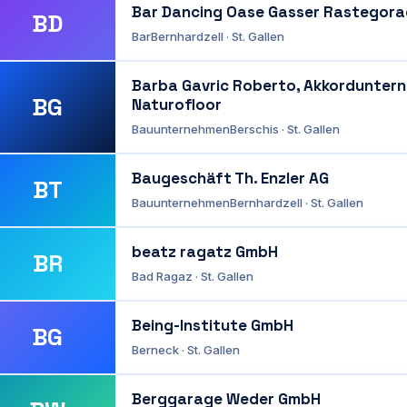
Bar Dancing Oase Gasser Rastegora
BD
Bar
Bernhardzell · St. Gallen
Barba Gavric Roberto, Akkordunter
BG
Naturofloor
Bauunternehmen
Berschis · St. Gallen
Baugeschäft Th. Enzler AG
BT
Bauunternehmen
Bernhardzell · St. Gallen
beatz ragatz GmbH
BR
Bad Ragaz · St. Gallen
Being-Institute GmbH
BG
Berneck · St. Gallen
Berggarage Weder GmbH