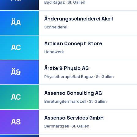
Bad Ragaz · St. Gallen
Änderungsschneiderei Akcil
ÄA
Schneiderei
Artisan Concept Store
AC
Handwerk
Ärzte & Physio AG
Ä&
Physiotherapie
Bad Ragaz · St. Gallen
Assenso Consulting AG
AC
Beratung
Bernhardzell · St. Gallen
Assenso Services GmbH
AS
Bernhardzell · St. Gallen