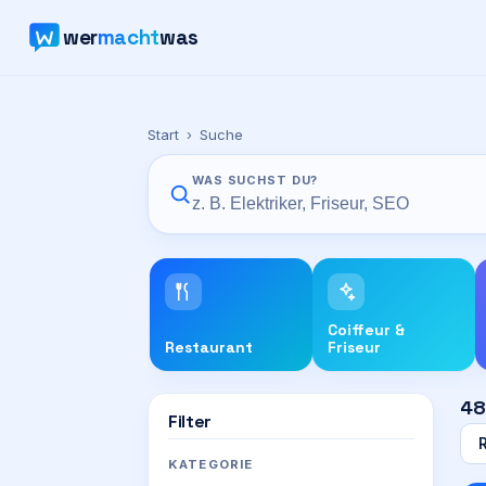
wer
macht
was
Start
›
Suche
WAS SUCHST DU?
Coiffeur &
Restaurant
Friseur
48
Filter
KATEGORIE