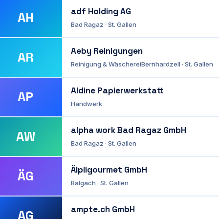
adf Holding AG
AH
Bad Ragaz · St. Gallen
Aeby Reinigungen
AR
Reinigung & Wäscherei
Bernhardzell · St. Gallen
Aldine Papierwerkstatt
AP
Handwerk
alpha work Bad Ragaz GmbH
AW
Bad Ragaz · St. Gallen
Älpligourmet GmbH
ÄG
Balgach · St. Gallen
ampte.ch GmbH
AG