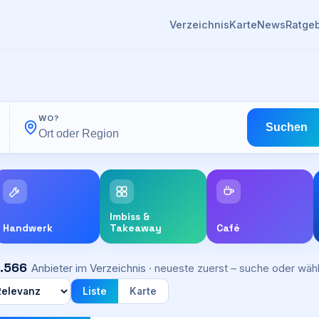
Verzeichnis
Karte
News
Ratge
WO?
Suchen
Imbiss &
Handwerk
Takeaway
Café
.566
Anbieter im Verzeichnis
· neueste zuerst – suche oder wähl
Liste
Karte