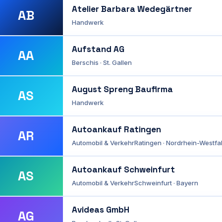
Atelier Barbara Wedegärtner
AB
Handwerk
Aufstand AG
AA
Berschis · St. Gallen
August Spreng Baufirma
AS
Handwerk
Autoankauf Ratingen
AR
Automobil & Verkehr
Ratingen · Nordrhein-Westfa
Autoankauf Schweinfurt
AS
Automobil & Verkehr
Schweinfurt · Bayern
Avideas GmbH
AG