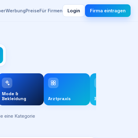
ber
Werbung
Preise
Für Firmen
Login
Firma eintragen
Mode &
Bekleidung
Arztpraxis
Beratung
e eine Kategorie