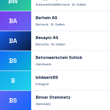
BW
Autowerkstatt
Berneck · St. Gallen
Berhein AG
BA
Berneck · St. Gallen
Besapic AG
BA
Berschis · St. Gallen
Betonwerkstein Schick
BS
Handwerk
bildwerk89
B
Fotograf
Binner Steinmetz
BS
Steinmetz