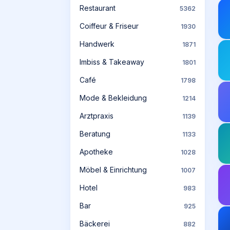
Restaurant
5362
Coiffeur & Friseur
1930
Handwerk
1871
Imbiss & Takeaway
1801
Café
1798
Mode & Bekleidung
1214
Arztpraxis
1139
Beratung
1133
Apotheke
1028
Möbel & Einrichtung
1007
Hotel
983
Bar
925
Bäckerei
882