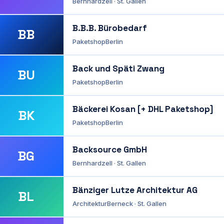
Bernhardzell · St. Gallen
B.B.B. Bürobedarf
BB
Paketshop
Berlin
Back und Späti Zwang
BU
Paketshop
Berlin
Bäckerei Kosan [+ DHL Paketshop]
BK
Paketshop
Berlin
Backsource GmbH
BG
Bernhardzell · St. Gallen
Bänziger Lutze Architektur AG
BL
Architektur
Berneck · St. Gallen