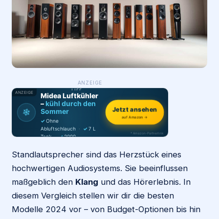
Login
Firma eintragen
WAS ·
ANZEIGE
WER
MACHT
PRODUKT-
TIPP
ANZEIGE
Midea Luftkühler
–
kühl durch den
Jetzt ansehen
❄
Sommer
auf Amazon →
✓
Ohne
Abluftschlauch
·
✓
7 L
* Amazon-Partnerlink
Tank
·
✓
2000
m³/h
·
✓
6 Stufen
Standlautsprecher sind das Herzstück eines
hochwertigen Audiosystems. Sie beeinflussen
maßgeblich den
Klang
und das Hörerlebnis. In
diesem Vergleich stellen wir dir die besten
Modelle 2024 vor – von Budget-Optionen bis hin