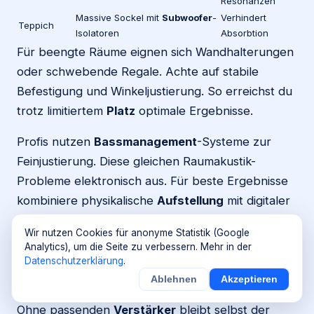
Resonanzen
Massive Sockel mit
Subwoofer
-
Verhindert
Teppich
Isolatoren
Absorbtion
Für beengte Räume eignen sich Wandhalterungen
oder schwebende Regale. Achte auf stabile
Befestigung und Winkeljustierung. So erreichst du
trotz limitiertem
Platz
optimale Ergebnisse.
Profis nutzen
Bassmanagement
-Systeme zur
Feinjustierung. Diese gleichen Raumakustik-
Probleme elektronisch aus. Für beste Ergebnisse
kombiniere physikalische
Aufstellung
mit digitaler
Optimierung.
Wir nutzen Cookies für anonyme Statistik (Google
Analytics), um die Seite zu verbessern. Mehr in der
Verstärker-Kompatibilität: Welche
Datenschutzerklärung
.
Leistung ist nötig?
Ablehnen
Akzeptieren
Ohne passenden
Verstärker
bleibt selbst der