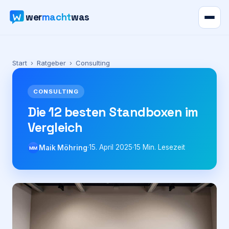
wer
macht
was
Verzeichnis
Start
›
Ratgeber
›
Consulting
Karte
CONSULTING
News
Die 12 besten Standboxen im
Vergleich
Ratgeber
·
15. April 2025
·
15
Min. Lesezeit
Maik Möhring
MM
Werbung
Preise
Für Firmen