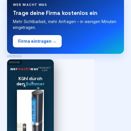
WER MACHT WAS
Trage deine Firma kostenlos ein
Mehr Sichtbarkeit, mehr Anfragen – in wenigen Minuten
eingetragen.
Firma eintragen →
ANZEIGE
ANZEIGE
PRODUKT-
wer
macht
was
TIPP
Kühl durch
den
Sommer