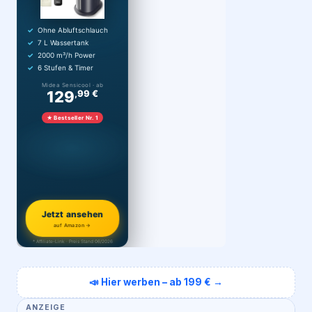
Ohne Abluftschlauch
7 L Wassertank
2000 m³/h Power
6 Stufen & Timer
Midea Sensicool · ab
129
,99 €
★ Bestseller Nr. 1
Jetzt ansehen
auf Amazon →
* Affiliate-Link · Preis Stand 06/2026
📣 Hier werben – ab 199 € →
ANZEIGE