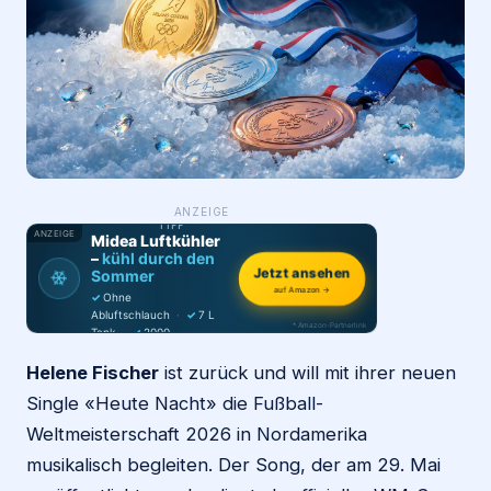
Login
Firma eintragen
WAS ·
ANZEIGE
WER
MACHT
PRODUKT-
TIPP
ANZEIGE
Midea Luftkühler
–
kühl durch den
❄
Jetzt ansehen
Sommer
auf Amazon →
✓
Ohne
Abluftschlauch
·
✓
7 L
* Amazon-Partnerlink
Tank
·
✓
2000
m³/h
·
✓
6 Stufen
Helene Fischer
ist zurück und will mit ihrer neuen
Single «Heute Nacht» die Fußball-
Weltmeisterschaft 2026 in Nordamerika
musikalisch begleiten. Der Song, der am 29. Mai