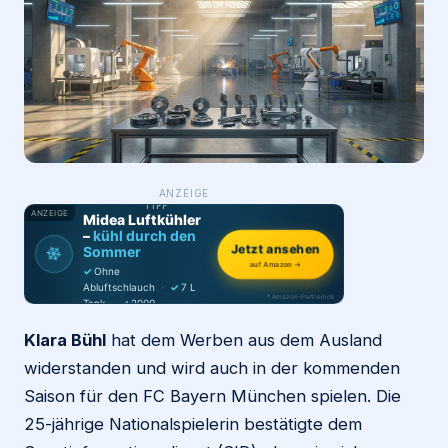
Login
Firma eintragen
WAS ·
ANZEIGE
WER
MACHT
PRODUKT-
TIPP
ANZEIGE
Midea Luftkühler
–
kühl durch den
❄
Jetzt ansehen
Sommer
auf Amazon →
✓
Ohne
Abluftschlauch
·
✓
7 L
* Amazon-Partnerlink
Tank
·
✓
2000
m³/h
·
✓
6 Stufen
Klara Bühl
hat dem Werben aus dem Ausland
widerstanden und wird auch in der kommenden
Saison für den FC Bayern München spielen. Die
25-jährige Nationalspielerin bestätigte dem