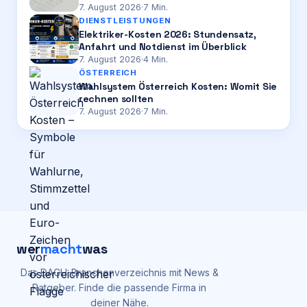
7. August 2026
·
7
Min.
DIENSTLEISTUNGEN
Elektriker-Kosten 2026: Stundensatz,
Anfahrt und Notdienst im Überblick
7. August 2026
·
4
Min.
ÖSTERREICH
Wahlsystem Österreich Kosten: Womit Sie
rechnen sollten
7. August 2026
·
7
Min.
wer
macht
was
Das DACH-Branchenverzeichnis mit News &
Ratgeber. Finde die passende Firma in
deiner Nähe.