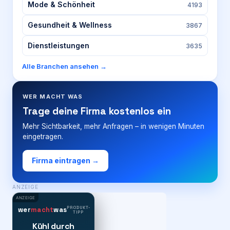
Mode & Schönheit
4193
Gesundheit & Wellness
3867
Dienstleistungen
3635
Alle Branchen ansehen →
WER MACHT WAS
Trage deine Firma kostenlos ein
Mehr Sichtbarkeit, mehr Anfragen – in wenigen Minuten
eingetragen.
Firma eintragen →
ANZEIGE
ANZEIGE
PRODUKT-
wer
macht
was
TIPP
Kühl durch