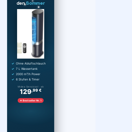
den
Sommer
Ohne Abluftschlauch
7 L Wassertank
2000 m³/h Power
6 Stufen & Timer
Midea Sensicool · ab
129
,99 €
★ Bestseller Nr. 1