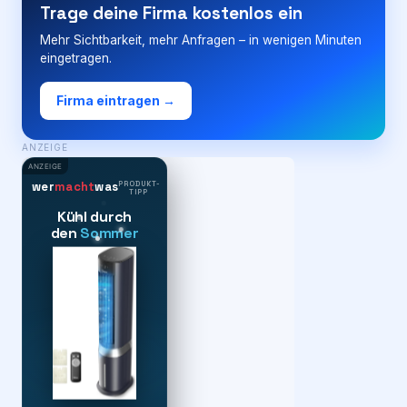
Trage deine Firma kostenlos ein
Mehr Sichtbarkeit, mehr Anfragen – in wenigen Minuten
eingetragen.
Firma eintragen →
ANZEIGE
ANZEIGE
PRODUKT-
wer
macht
was
TIPP
Kühl durch
den
Sommer