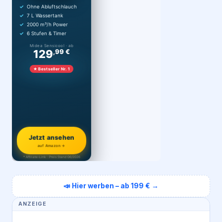
Ohne Abluftschlauch
7 L Wassertank
2000 m³/h Power
6 Stufen & Timer
Midea Sensicool · ab
129
,99 €
★ Bestseller Nr. 1
Jetzt ansehen
auf Amazon →
* Affiliate-Link · Preis Stand 06/2026
📣 Hier werben – ab 199 € →
ANZEIGE