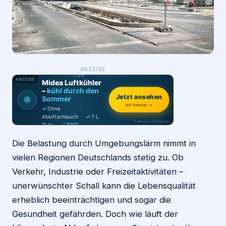
Login
Firma eintragen
WAS ·
ANZEIGE
WER
MACHT
PRODUKT-
TIPP
ANZEIGE
Midea Luftkühler
–
kühl durch den
Jetzt ansehen
❄
Sommer
auf Amazon →
✓
Ohne
Abluftschlauch
·
✓
7 L
* Amazon-Partnerlink
Tank
·
✓
2000
m³/h
·
✓
6 Stufen
Die Belastung durch Umgebungslärm nimmt in
vielen Regionen Deutschlands stetig zu. Ob
Verkehr, Industrie oder Freizeitaktivitäten –
unerwünschter Schall kann die Lebensqualität
erheblich beeinträchtigen und sogar die
Gesundheit gefährden. Doch wie läuft der