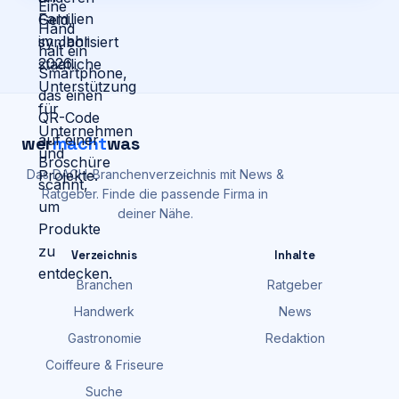
wer
macht
was
Das DACH-Branchenverzeichnis mit News &
Ratgeber. Finde die passende Firma in
deiner Nähe.
Verzeichnis
Inhalte
Branchen
Ratgeber
Handwerk
News
Gastronomie
Redaktion
Coiffeure & Friseure
Suche