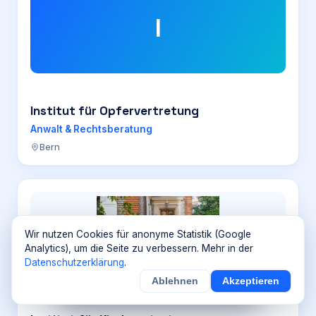
I
Institut für Opfervertretung
Anwalt & Rechtsberatung
Bern
Wir nutzen Cookies für anonyme Statistik (Google
Analytics), um die Seite zu verbessern. Mehr in der
Datenschutzerklärung
.
Ablehnen
Akzeptieren
×
Noch
9
von
100
Sichern
Details