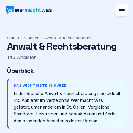
wer
macht
was
Verzeichnis
Start
›
Branchen
›
Anwalt & Rechtsberatung
Anwalt & Rechtsberatung
Karte
145
Anbieter
News
Überblick
Ratgeber
DAS WICHTIGSTE IN KÜRZE
In der Branche Anwalt & Rechtsberatung sind aktuell
Werbung
145 Anbieter im Verzeichnis Wer macht Was
gelistet, unter anderem in St. Gallen. Vergleiche
Preise
Standorte, Leistungen und Kontaktdaten und finde
den passenden Anbieter in deiner Region.
Für Firmen