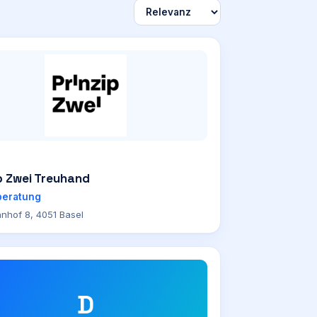
p Zwei Treuhand
beratung
hnhof 8, 4051 Basel
D