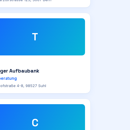
T
nger Aufbaubank
beratung
ofstraße 4-8, 98527 Suhl
C