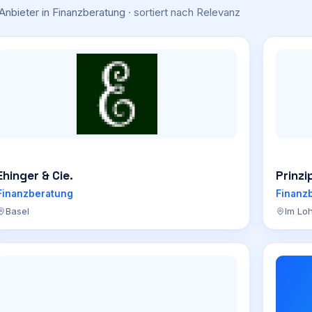
Anbieter
in Finanzberatung
· sortiert nach
Relevanz
Ehinger & Cie.
Prinzi
Finanzberatung
Finanz
Basel
Im Lo