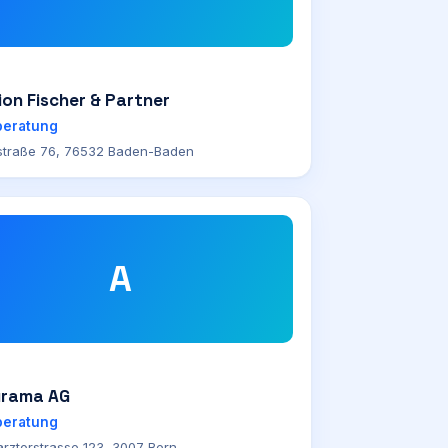
ion Fischer & Partner
beratung
straße 76, 76532 Baden-Baden
A
urama AG
beratung
rztorstrasse 123, 3007 Bern