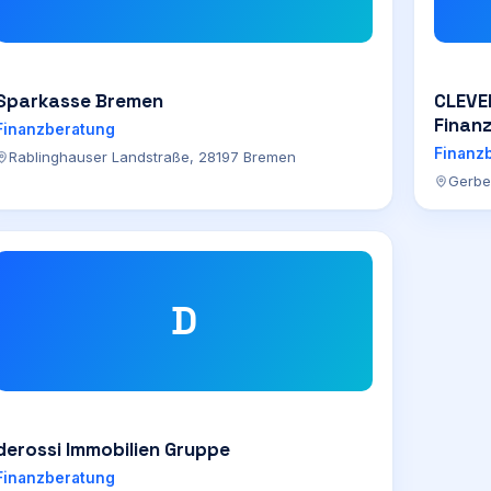
Sparkasse Bremen
CLEVER
Finan
Finanzberatung
Finanz
Rablinghauser Landstraße, 28197 Bremen
Gerbe
D
derossi Immobilien Gruppe
Finanzberatung