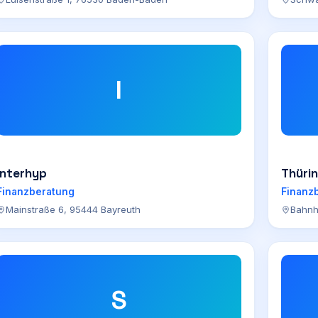
I
Interhyp
Thüri
Finanzberatung
Finanz
Mainstraße 6, 95444 Bayreuth
Bahnh
S