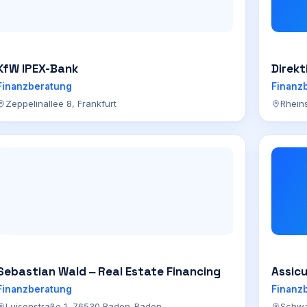
KfW IPEX-Bank
Direkt
Finanzberatung
Finanz
Zeppelinallee 8, Frankfurt
Rhein
Sebastian Wald ‒ Real Estate Financing
Assic
Finanzberatung
Finanz
Luisenstraße 1, 76530 Baden-Baden
Schwa