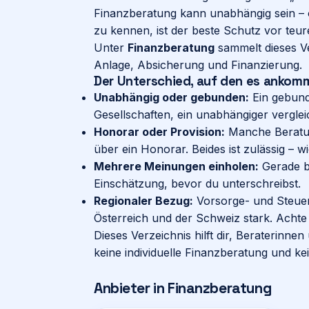
Finanzberatung kann unabhängig sein – 
zu kennen, ist der beste Schutz vor teu
Unter
Finanzberatung
sammelt dieses V
Anlage, Absicherung und Finanzierung.
Der Unterschied, auf den es ankom
Unabhängig oder gebunden:
Ein gebund
Gesellschaften, ein unabhängiger vergleic
Honorar oder Provision:
Manche Beratun
über ein Honorar. Beides ist zulässig – wic
Mehrere Meinungen einholen:
Gerade be
Einschätzung, bevor du unterschreibst.
Regionaler Bezug:
Vorsorge- und Steuer
Österreich und der Schweiz stark. Achte
Dieses Verzeichnis hilft dir, Beraterinne
keine individuelle Finanzberatung und k
Anbieter in
Finanzberatung