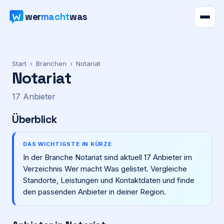
wer
macht
was
Verzeichnis
Start
›
Branchen
›
Notariat
Notariat
Karte
17
Anbieter
News
Überblick
Ratgeber
DAS WICHTIGSTE IN KÜRZE
In der Branche Notariat sind aktuell 17 Anbieter im
Werbung
Verzeichnis Wer macht Was gelistet. Vergleiche
Standorte, Leistungen und Kontaktdaten und finde
Preise
den passenden Anbieter in deiner Region.
Für Firmen