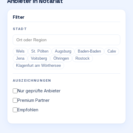
Anbieter in
Notariat
Login
Filter
STADT
Firma eintragen
Wels
St. Pölten
Augsburg
Baden-Baden
Calw
Jena
Voitsberg
Öhringen
Rostock
Klagenfurt am Wörthersee
AUSZEICHNUNGEN
Nur geprüfte Anbieter
Premium Partner
Empfohlen