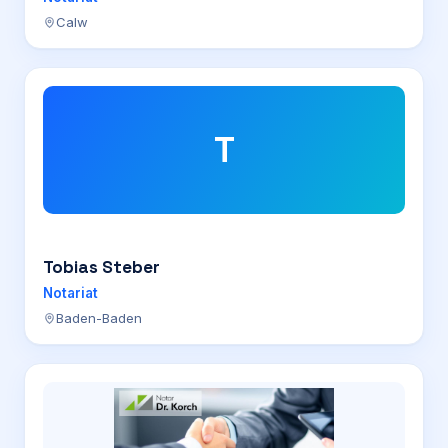
Calw
T
Tobias Steber
Notariat
Baden-Baden