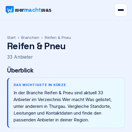
wer
macht
was
Verzeichnis
Start
›
Branchen
›
Reifen & Pneu
Reifen & Pneu
Karte
33
Anbieter
News
Überblick
Ratgeber
DAS WICHTIGSTE IN KÜRZE
In der Branche Reifen & Pneu sind aktuell 33
Werbung
Anbieter im Verzeichnis Wer macht Was gelistet,
unter anderem in Thurgau. Vergleiche Standorte,
Preise
Leistungen und Kontaktdaten und finde den
passenden Anbieter in deiner Region.
Für Firmen