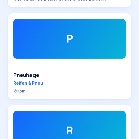
P
Pneuhage
Reifen & Pneu
Köln
R