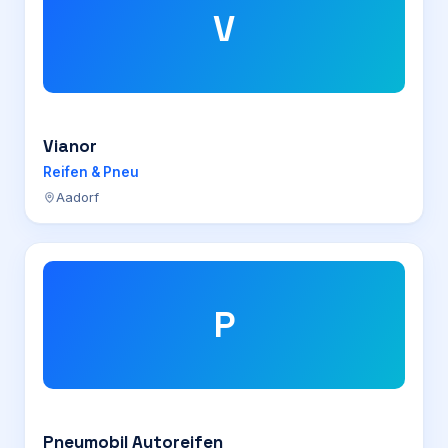
V
Vianor
Reifen & Pneu
Aadorf
P
Pneumobil Autoreifen