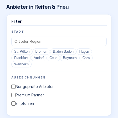
Anbieter in
Reifen & Pneu
Login
Filter
Firma eintragen
STADT
St. Pölten
Bremen
Baden-Baden
Hagen
Frankfurt
Aadorf
Celle
Bayreuth
Calw
Wertheim
AUSZEICHNUNGEN
Nur geprüfte Anbieter
Premium Partner
Empfohlen