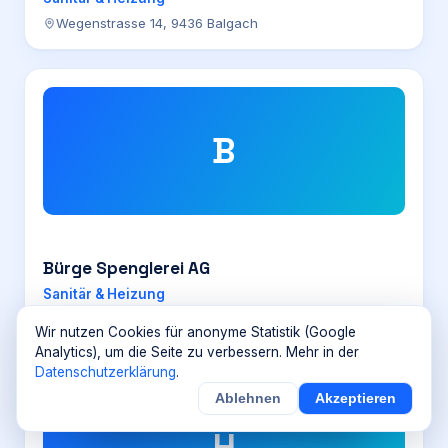
Wegenstrasse 14, 9436 Balgach
B
Bürge Spenglerei AG
Sanitär & Heizung
Wilerstrasse 64, 9602 Bazenheid
Wir nutzen Cookies für anonyme Statistik (Google
Analytics), um die Seite zu verbessern. Mehr in der
Datenschutzerklärung
.
Ablehnen
Akzeptieren
×
Noch
9
von
100
Sichern
Details
H