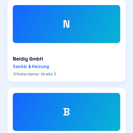
N
Neidig GmbH
Sanitär & Heizung
Rotterdamer Straße 5
B