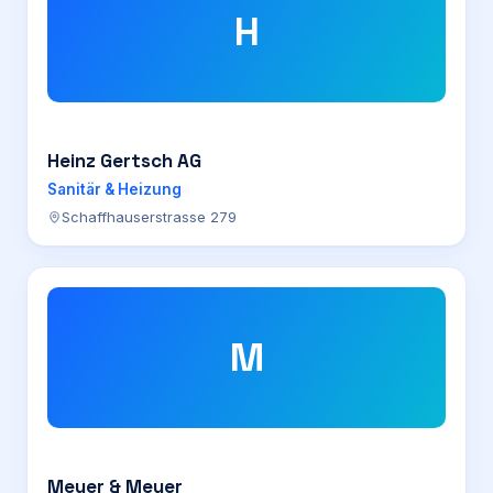
H
Heinz Gertsch AG
Sanitär & Heizung
Schaffhauserstrasse 279
M
Meyer & Meyer