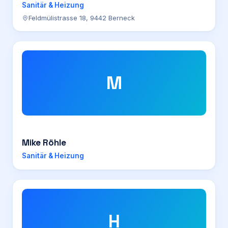
Sanitär & Heizung
Feldmülistrasse 18, 9442 Berneck
M
Mike Röhle
Sanitär & Heizung
H