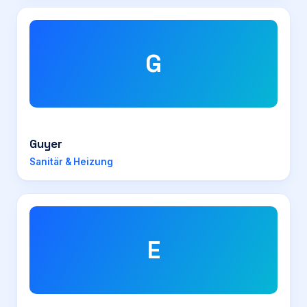
G
Guyer
Sanitär & Heizung
E