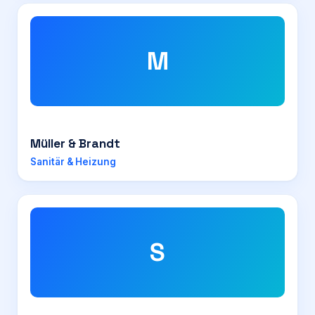
M
Müller & Brandt
Sanitär & Heizung
S