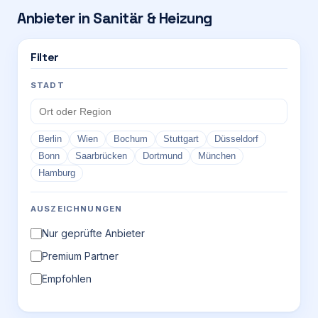
Anbieter in
Sanitär & Heizung
Login
Filter
Firma eintragen
STADT
Berlin
Wien
Bochum
Stuttgart
Düsseldorf
Bonn
Saarbrücken
Dortmund
München
Hamburg
AUSZEICHNUNGEN
Nur geprüfte Anbieter
Premium Partner
Empfohlen