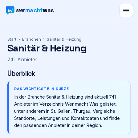
wer
macht
was
Verzeichnis
Start
›
Branchen
›
Sanitär & Heizung
Sanitär & Heizung
Karte
741
Anbieter
News
Überblick
Ratgeber
DAS WICHTIGSTE IN KÜRZE
In der Branche Sanitär & Heizung sind aktuell 741
Werbung
Anbieter im Verzeichnis Wer macht Was gelistet,
unter anderem in St. Gallen, Thurgau. Vergleiche
Preise
Standorte, Leistungen und Kontaktdaten und finde
den passenden Anbieter in deiner Region.
Für Firmen