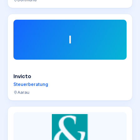
I
Invicto
Steuerberatung
Aarau