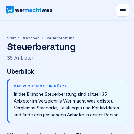
wer
macht
was
Verzeichnis
Start
›
Branchen
›
Steuerberatung
Steuerberatung
Karte
35
Anbieter
News
Überblick
Ratgeber
DAS WICHTIGSTE IN KÜRZE
In der Branche Steuerberatung sind aktuell 35
Werbung
Anbieter im Verzeichnis Wer macht Was gelistet.
Vergleiche Standorte, Leistungen und Kontaktdaten
Preise
und finde den passenden Anbieter in deiner Region.
Für Firmen