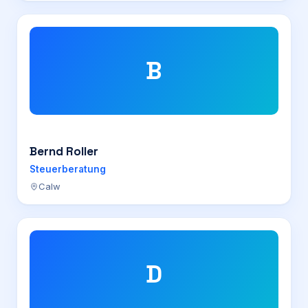
B
Bernd Roller
Steuerberatung
Calw
D