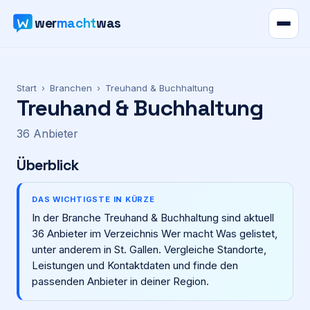
wer
macht
was
Verzeichnis
Start
›
Branchen
›
Treuhand & Buchhaltung
Treuhand & Buchhaltung
Karte
36
Anbieter
News
Überblick
Ratgeber
DAS WICHTIGSTE IN KÜRZE
In der Branche Treuhand & Buchhaltung sind aktuell
Werbung
36 Anbieter im Verzeichnis Wer macht Was gelistet,
unter anderem in St. Gallen. Vergleiche Standorte,
Preise
Leistungen und Kontaktdaten und finde den
passenden Anbieter in deiner Region.
Für Firmen