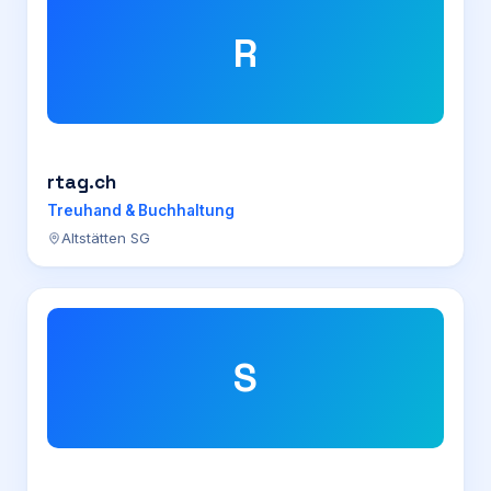
R
rtag.ch
Treuhand & Buchhaltung
Altstätten SG
S