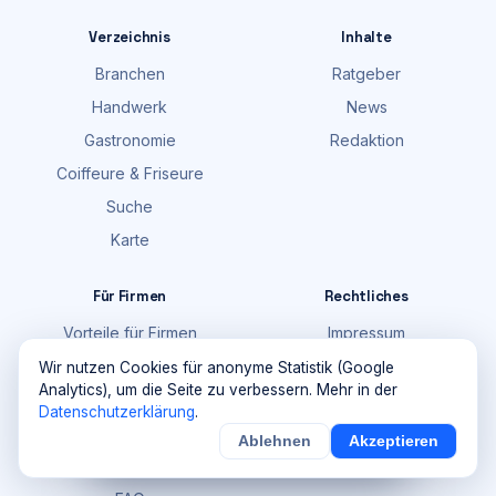
Verzeichnis
Inhalte
Branchen
Ratgeber
Handwerk
News
Gastronomie
Redaktion
Coiffeure & Friseure
Suche
Karte
Für Firmen
Rechtliches
Vorteile für Firmen
Impressum
Preise
Datenschutz
Wir nutzen Cookies für anonyme Statistik (Google
Analytics), um die Seite zu verbessern. Mehr in der
Werbung schalten
Datenschutzerklärung
.
Firma eintragen
Ablehnen
Akzeptieren
×
Noch
9
von
100
Sichern
Details
Login