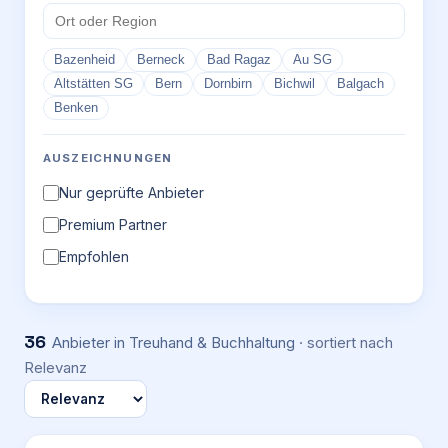
Bazenheid
Berneck
Bad Ragaz
Au SG
Altstätten SG
Bern
Dornbirn
Bichwil
Balgach
Benken
AUSZEICHNUNGEN
Nur geprüfte Anbieter
Premium Partner
Empfohlen
36
Anbieter
in Treuhand & Buchhaltung
· sortiert nach
Relevanz