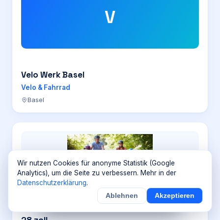
V
Velo Werk Basel
Velo & Fahrrad
Basel
Wir nutzen Cookies für anonyme Statistik (Google
Analytics), um die Seite zu verbessern. Mehr in der
Datenschutzerklärung
.
Ablehnen
Akzeptieren
×
Noch
9
von
100
Sichern
Details