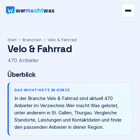
wer
macht
was
Verzeichnis
Start
›
Branchen
›
Velo & Fahrrad
Velo & Fahrrad
Karte
470
Anbieter
News
Überblick
Ratgeber
DAS WICHTIGSTE IN KÜRZE
In der Branche Velo & Fahrrad sind aktuell 470
Werbung
Anbieter im Verzeichnis Wer macht Was gelistet,
unter anderem in St. Gallen, Thurgau. Vergleiche
Preise
Standorte, Leistungen und Kontaktdaten und finde
den passenden Anbieter in deiner Region.
Für Firmen