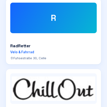
R
RadRetter
Velo & Fahrrad
Fuhsestraße 30, Celle