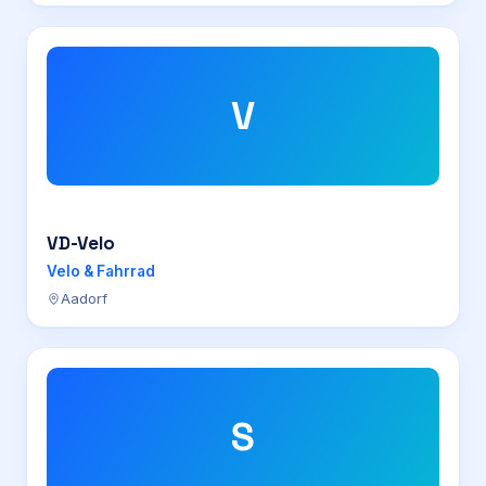
V
VD-Velo
Velo & Fahrrad
Aadorf
S