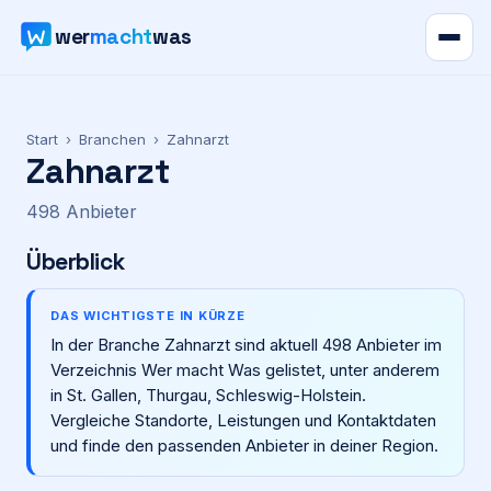
wer
macht
was
Verzeichnis
Start
›
Branchen
›
Zahnarzt
Zahnarzt
Karte
498
Anbieter
News
Überblick
Ratgeber
DAS WICHTIGSTE IN KÜRZE
In der Branche Zahnarzt sind aktuell 498 Anbieter im
Werbung
Verzeichnis Wer macht Was gelistet, unter anderem
in St. Gallen, Thurgau, Schleswig-Holstein.
Preise
Vergleiche Standorte, Leistungen und Kontaktdaten
und finde den passenden Anbieter in deiner Region.
Für Firmen