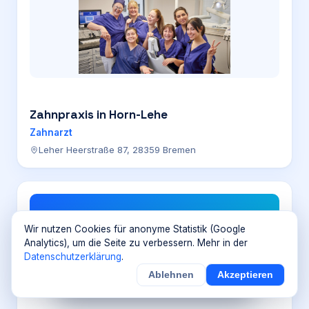
Zahnpraxis in Horn-Lehe
Zahnarzt
Leher Heerstraße 87, 28359 Bremen
D
Wir nutzen Cookies für anonyme Statistik (Google
Analytics), um die Seite zu verbessern. Mehr in der
Datenschutzerklärung
.
Ablehnen
Akzeptieren
×
Noch
9
von
100
Sichern
Details