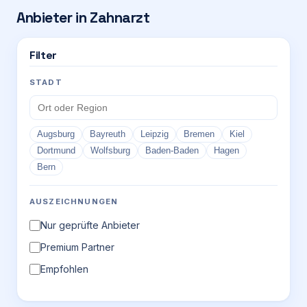
Anbieter in
Zahnarzt
Login
Filter
Firma eintragen
STADT
Augsburg
Bayreuth
Leipzig
Bremen
Kiel
Dortmund
Wolfsburg
Baden-Baden
Hagen
Bern
AUSZEICHNUNGEN
Nur geprüfte Anbieter
Premium Partner
Empfohlen