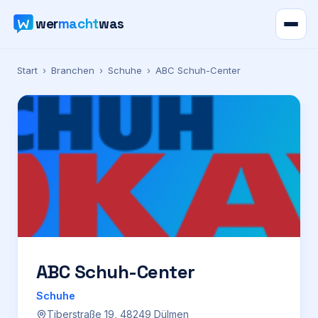
wer
macht
was
Verzeichnis
Start
›
Branchen
›
Schuhe
›
ABC Schuh-Center
Karte
News
Ratgeber
Werbung
Preise
ABC Schuh-Center
Schuhe
Für Firmen
Tiberstraße 19, 48249 Dülmen