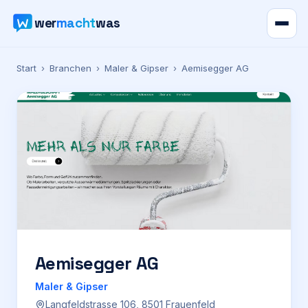
wer
macht
was
Verzeichnis
Start
›
Branchen
›
Maler & Gipser
›
Aemisegger AG
Karte
News
Ratgeber
Werbung
Preise
Aemisegger AG
Maler & Gipser
Für Firmen
Langfeldstrasse 106, 8501 Frauenfeld