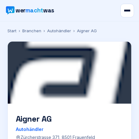
wer
macht
was
Verzeichnis
Start
›
Branchen
›
Autohändler
›
Aigner AG
Karte
News
Ratgeber
Werbung
Preise
Aigner AG
Autohändler
Für Firmen
Zürcherstrasse 371, 8501 Frauenfeld