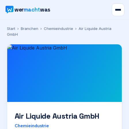
wer
macht
was
Verzeichnis
Start
›
Branchen
›
Chemieindustrie
›
Air Liquide Austria
GmbH
Karte
News
Ratgeber
Werbung
Preise
Air Liquide Austria GmbH
Für Firmen
Chemieindustrie