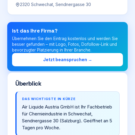
2320 Schwechat, Sendnergasse 30
Login
Ist das Ihre Firma?
Firma eintragen
Übernehmen Sie den Eintrag kostenlos und werden Sie
besser gefunden – mit Logo, Fotos, Dofollow-Link und
bevorzugter Platzierung in Ihrer Branche.
Jetzt beanspruchen →
Überblick
DAS WICHTIGSTE IN KÜRZE
Air Liquide Austria GmbH ist Ihr Fachbetrieb
für Chemieindustrie in Schwechat,
Sendnergasse 30 (Salzburg). Geöffnet an 5
Tagen pro Woche.