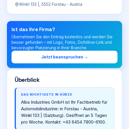
Winkl 133 |, 5552 Forstau - Austria
Login
Ist das Ihre Firma?
Firma eintragen
Übernehmen Sie den Eintrag kostenlos und werden Sie
besser gefunden – mit Logo, Fotos, Dofollow-Link und
bevorzugter Platzierung in Ihrer Branche.
Jetzt beanspruchen →
Überblick
DAS WICHTIGSTE IN KÜRZE
Alba Industries GmbH ist Ihr Fachbetrieb für
Automobilindustrie: in Forstau - Austria,
Winkl 133 | (Salzburg). Geöffnet an 5 Tagen
pro Woche. Kontakt: +43 6454 7800-6100.