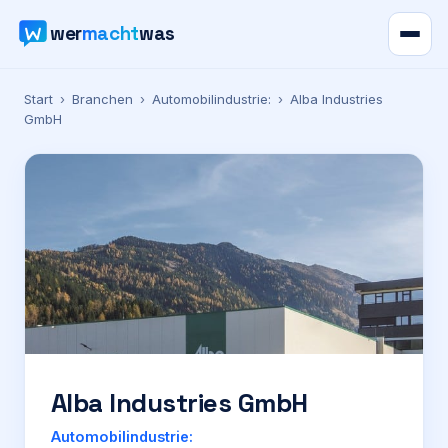
wer
macht
was
Verzeichnis
Start
›
Branchen
›
Automobilindustrie:
›
Alba Industries
GmbH
Karte
News
Ratgeber
Werbung
Preise
Alba Industries GmbH
Für Firmen
Automobilindustrie: