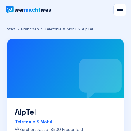
wer
macht
was
Verzeichnis
Start
›
Branchen
›
Telefonie & Mobil
›
AlpTel
Karte
News
Ratgeber
Werbung
Preise
AlpTel
Telefonie & Mobil
Für Firmen
Zürcherstrasse, 8500 Frauenfeld