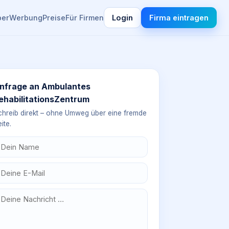
ber
Werbung
Preise
Für Firmen
Login
Firma eintragen
nfrage an
Ambulantes
ehabilitationsZentrum
chreib direkt – ohne Umweg über eine fremde
ite.