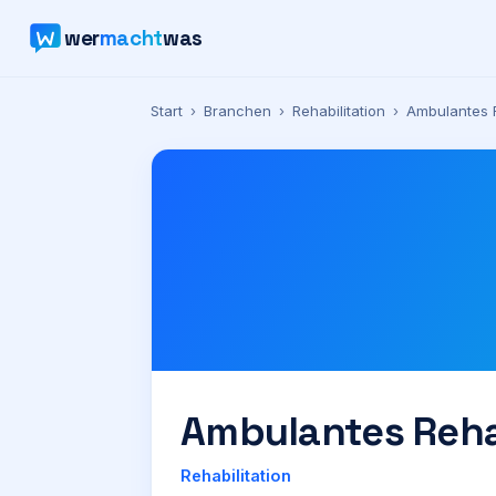
wer
macht
was
Start
›
Branchen
›
Rehabilitation
›
Ambulantes R
Ambulantes Reha
Rehabilitation