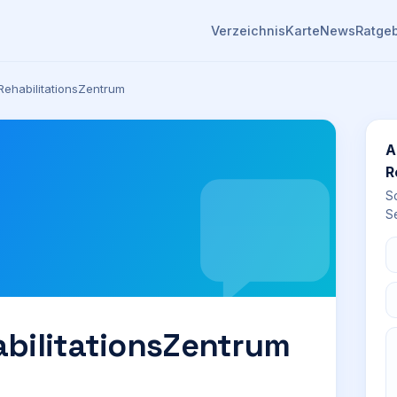
Verzeichnis
Karte
News
Ratge
ehabilitationsZentrum
A
R
S
Se
bilitationsZentrum