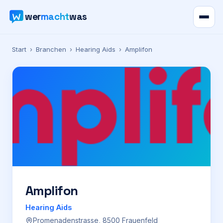
wer
macht
was
Verzeichnis
Start
›
Branchen
›
Hearing Aids
›
Amplifon
Karte
News
Ratgeber
Werbung
Preise
Amplifon
Hearing Aids
Für Firmen
Promenadenstrasse, 8500 Frauenfeld