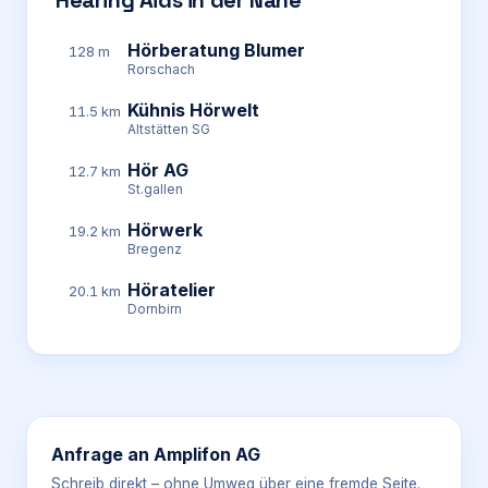
Hearing Aids in der Nähe
Hörberatung Blumer
128 m
Rorschach
Kühnis Hörwelt
11.5 km
Altstätten SG
Hör AG
12.7 km
St.gallen
Hörwerk
19.2 km
Bregenz
Höratelier
20.1 km
Dornbirn
Anfrage an
Amplifon AG
Schreib direkt – ohne Umweg über eine fremde Seite.