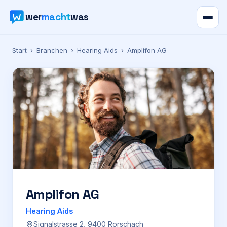
wer
macht
was
Verzeichnis
Start
›
Branchen
›
Hearing Aids
›
Amplifon AG
Karte
News
Ratgeber
Werbung
Preise
Amplifon AG
Hearing Aids
Für Firmen
Signalstrasse 2, 9400 Rorschach