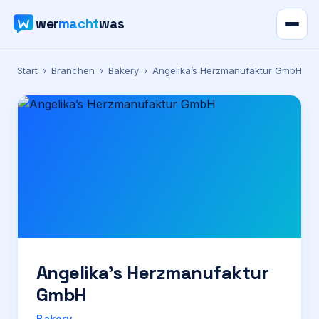
wer
macht
was
Verzeichnis
Start
›
Branchen
›
Bakery
›
Angelika’s Herzmanufaktur GmbH
Karte
News
Ratgeber
Werbung
Preise
Angelika’s Herzmanufaktur
GmbH
Für Firmen
Bakery