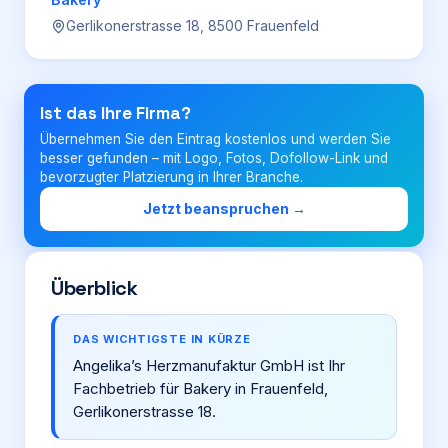
Gerlikonerstrasse 18, 8500 Frauenfeld
Login
Ist das Ihre Firma?
Firma eintragen
Übernehmen Sie den Eintrag kostenlos und werden Sie
besser gefunden – mit Logo, Fotos, Dofollow-Link und
bevorzugter Platzierung in Ihrer Branche.
Jetzt beanspruchen →
Überblick
DAS WICHTIGSTE IN KÜRZE
Angelika’s Herzmanufaktur GmbH ist Ihr
Fachbetrieb für Bakery in Frauenfeld,
Gerlikonerstrasse 18.