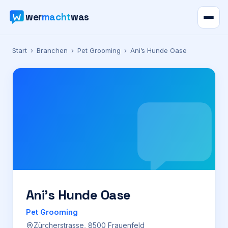
wer
macht
was
Verzeichnis
Start
›
Branchen
›
Pet Grooming
›
Ani’s Hunde Oase
Karte
News
Ratgeber
Werbung
Preise
Ani’s Hunde Oase
Pet Grooming
Für Firmen
Zürcherstrasse, 8500 Frauenfeld