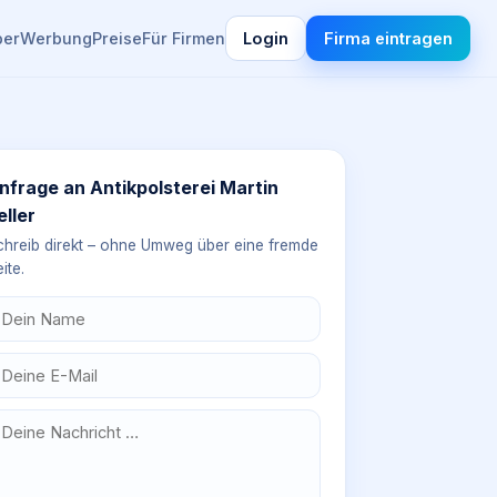
ber
Werbung
Preise
Für Firmen
Login
Firma eintragen
nfrage an
Antikpolsterei Martin
eller
chreib direkt – ohne Umweg über eine fremde
ite.