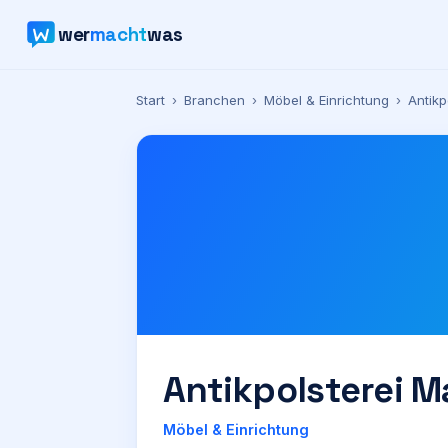
wer
macht
was
Start
›
Branchen
›
Möbel & Einrichtung
›
Antikp
Antikpolsterei Ma
Möbel & Einrichtung