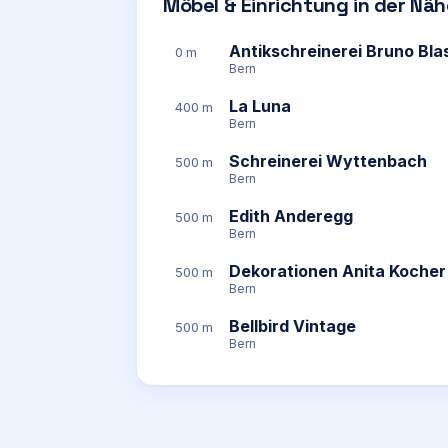
Möbel & Einrichtung in der Nä
Antikschreinerei Bruno Bla
0 m
Bern
La Luna
400 m
Bern
Schreinerei Wyttenbach
500 m
Bern
Edith Anderegg
500 m
Bern
Dekorationen Anita Kocher
500 m
Bern
Bellbird Vintage
500 m
Bern