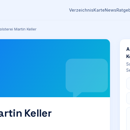
Verzeichnis
Karte
News
Ratge
olsterei Martin Keller
A
K
S
Se
rtin Keller