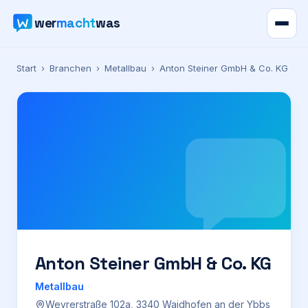
wer
macht
was
Verzeichnis
Start
›
Branchen
›
Metallbau
›
Anton Steiner GmbH & Co. KG
Karte
News
Ratgeber
Werbung
Preise
Anton Steiner GmbH & Co. KG
Metallbau
Für Firmen
Weyrerstraße 102a, 3340 Waidhofen an der Ybbs