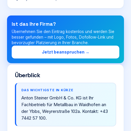
Login
Ist das Ihre Firma?
Übernehmen Sie den Eintrag kostenlos und werden Sie
Firma eintragen
besser gefunden – mit Logo, Fotos, Dofollow-Link und
bevorzugter Platzierung in Ihrer Branche.
Jetzt beanspruchen →
Überblick
DAS WICHTIGSTE IN KÜRZE
Anton Steiner GmbH & Co. KG ist Ihr
Fachbetrieb für Metallbau in Waidhofen an
der Ybbs, Weyrerstraße 102a. Kontakt: +43
7442 57 100.