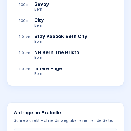
Savoy
900 m
Bern
City
900 m
Bern
Stay KooooK Bern City
1.0 km
Bern
NH Bern The Bristol
1.0 km
Bern
Innere Enge
1.0 km
Bern
Anfrage an
Arabelle
Schreib direkt – ohne Umweg über eine fremde Seite.