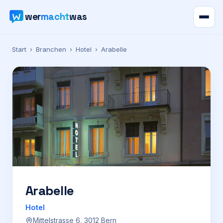
wer
macht
was
Verzeichnis
Start
›
Branchen
›
Hotel
›
Arabelle
Karte
News
Ratgeber
Werbung
Preise
Arabelle
Hotel
Für Firmen
Mittelstrasse 6, 3012 Bern