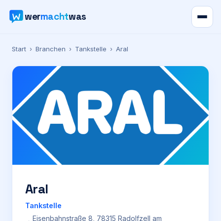
wer
macht
was
Verzeichnis
Start
›
Branchen
›
Tankstelle
›
Aral
Karte
News
Ratgeber
Werbung
Preise
Aral
Tankstelle
Für Firmen
Eisenbahnstraße 8, 78315 Radolfzell am