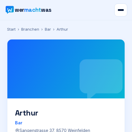
wer
macht
was
Verzeichnis
Start
›
Branchen
›
Bar
›
Arthur
Karte
News
Ratgeber
Werbung
Preise
Arthur
Bar
Für Firmen
Sangenstrasse 37, 8570 Weinfelden