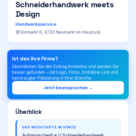
Schneiderhandwerk meets
Design
Login
Handwerksservice
Vormarkt 8, 4720 Neumarkt im Hausruck
Firma eintragen
Ist das Ihre Firma?
Übernehmen Sie den Eintrag kostenlos und werden Sie
besser gefunden – mit Logo, Fotos, Dofollow-Link und
bevorzugter Platzierung in Ihrer Branche.
Jetzt beanspruchen →
Überblick
DAS WICHTIGSTE IN KÜRZE
Aufgmascherlt e.U Schneiderhandwerk