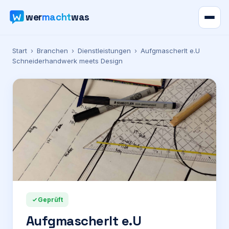
wer
macht
was
Verzeichnis
Start
›
Branchen
›
Dienstleistungen
›
Aufgmascherlt e.U
Schneiderhandwerk meets Design
Karte
News
Ratgeber
Werbung
Preise
Geprüft
Aufgmascherlt e.U
Für Firmen