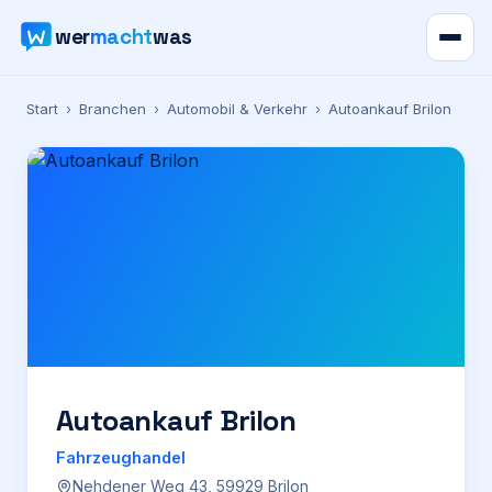
wer
macht
was
Verzeichnis
Start
›
Branchen
›
Automobil & Verkehr
›
Autoankauf Brilon
Karte
News
Ratgeber
Werbung
Preise
Autoankauf Brilon
Fahrzeughandel
Für Firmen
Nehdener Weg 43, 59929 Brilon