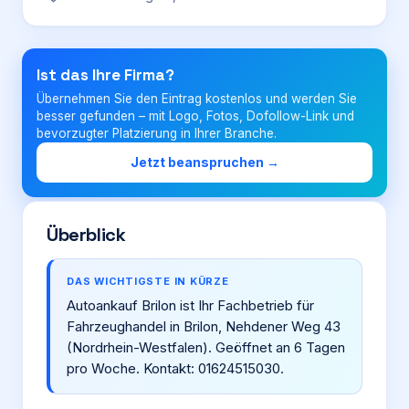
Login
Ist das Ihre Firma?
Übernehmen Sie den Eintrag kostenlos und werden Sie
Firma eintragen
besser gefunden – mit Logo, Fotos, Dofollow-Link und
bevorzugter Platzierung in Ihrer Branche.
Jetzt beanspruchen →
Überblick
DAS WICHTIGSTE IN KÜRZE
Autoankauf Brilon ist Ihr Fachbetrieb für
Fahrzeughandel in Brilon, Nehdener Weg 43
(Nordrhein-Westfalen). Geöffnet an 6 Tagen
pro Woche. Kontakt: 01624515030.