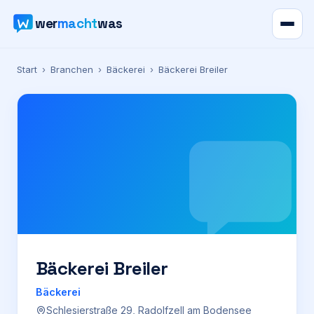
wer
macht
was
Verzeichnis
Start
›
Branchen
›
Bäckerei
›
Bäckerei Breiler
Karte
News
Ratgeber
Werbung
Preise
Bäckerei Breiler
Bäckerei
Für Firmen
Schlesierstraße 29, Radolfzell am Bodensee