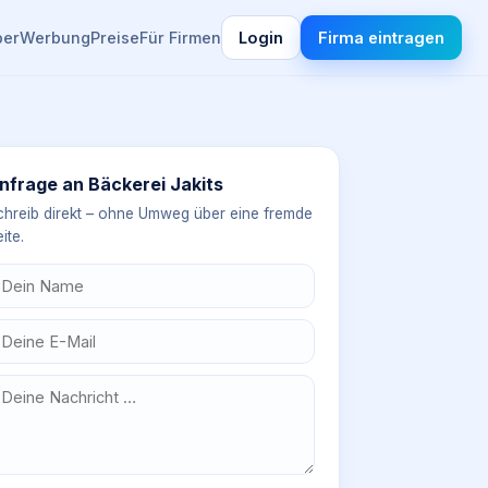
ber
Werbung
Preise
Für Firmen
Login
Firma eintragen
nfrage an
Bäckerei Jakits
chreib direkt – ohne Umweg über eine fremde
ite.