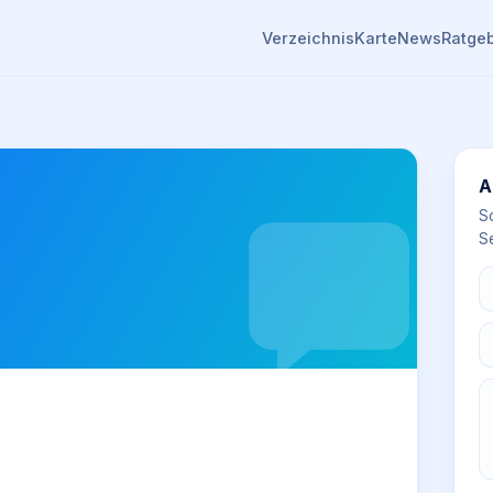
Verzeichnis
Karte
News
Ratge
A
S
Se