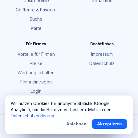
Gastronomie
Redaktion
Coiffeure & Friseure
Suche
Karte
Für Firmen
Rechtliches
Vorteile für Firmen
Impressum
Preise
Datenschutz
Werbung schalten
Firma eintragen
Login
FAQ
Wir nutzen Cookies für anonyme Statistik (Google
Analytics), um die Seite zu verbessern. Mehr in der
Datenschutzerklärung
.
©
2026
Maik Möhring Media · Ermatingen
Ablehnen
Akzeptieren
×
Noch
9
von
100
Sichern
Details
Firmendaten teils © OpenStreetMap-Mitwirkende (ODbL)