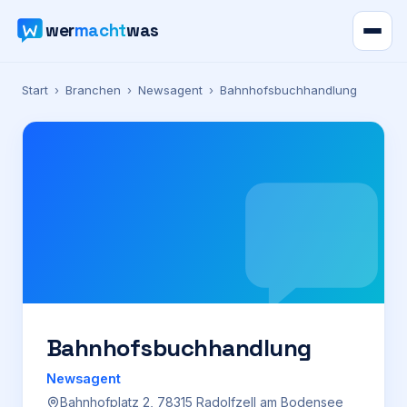
wer
macht
was
Verzeichnis
Start
›
Branchen
›
Newsagent
›
Bahnhofsbuchhandlung
Karte
News
Ratgeber
Werbung
Preise
Bahnhofsbuchhandlung
Newsagent
Für Firmen
Bahnhofplatz 2, 78315 Radolfzell am Bodensee