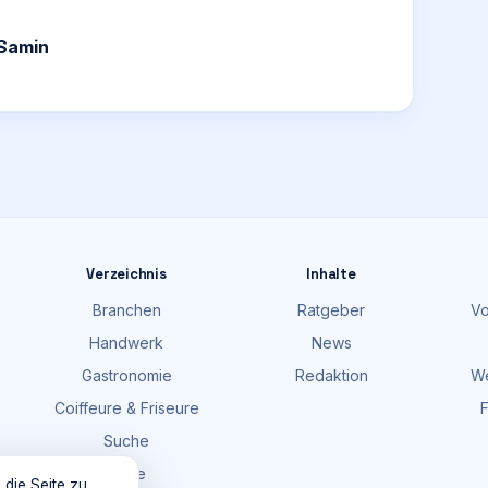
 Samin
Verzeichnis
Inhalte
Branchen
Ratgeber
Vo
Handwerk
News
Gastronomie
Redaktion
We
Coiffeure & Friseure
F
Suche
Karte
 die Seite zu