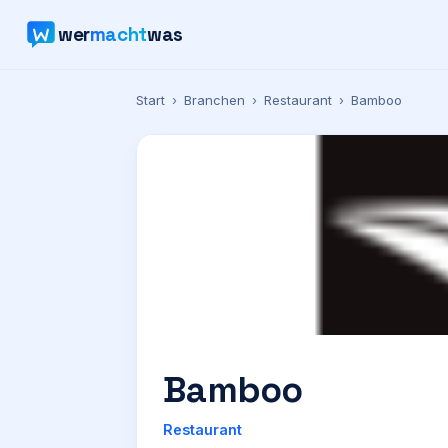
wer
macht
was
Start
›
Branchen
›
Restaurant
›
Bamboo
Bamboo
Restaurant