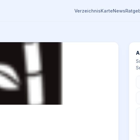
Verzeichnis
Karte
News
Ratge
A
S
Se