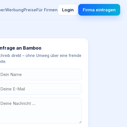
ber
Werbung
Preise
Für Firmen
Login
Firma eintragen
nfrage an
Bamboo
chreib direkt – ohne Umweg über eine fremde
ite.