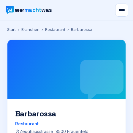
wer
macht
was
Verzeichnis
Start
›
Branchen
›
Restaurant
›
Barbarossa
Karte
News
Ratgeber
Werbung
Preise
Barbarossa
Restaurant
Für Firmen
Zeughausstrasse, 8500 Frauenfeld