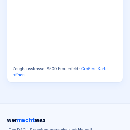
Zeughausstrasse, 8500 Frauenfeld
·
Größere Karte
öffnen
wer
macht
was
Das DACH-Branchenverzeichnis mit News &