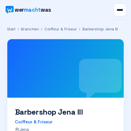
wer
macht
was
Verzeichnis
Start
›
Branchen
›
Coiffeur & Friseur
›
Barbershop Jena III
Karte
News
Ratgeber
Werbung
Preise
Barbershop Jena III
Coiffeur & Friseur
Für Firmen
Jena