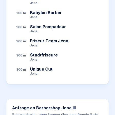
Jena
Babylon Barber
100 m
Jena
Salon Pompadour
200 m
Jena
Friseur Team Jena
200 m
Jena
Stadtfriseure
300 m
Jena
Unique Cut
300 m
Jena
Anfrage an
Barbershop Jena III
Schreib direkt – ohne Umweg über eine fremde Seite.