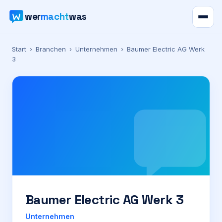
wer
macht
was
Verzeichnis
Start
›
Branchen
›
Unternehmen
›
Baumer Electric AG Werk
3
Karte
News
Ratgeber
Werbung
Preise
Baumer Electric AG Werk 3
Für Firmen
Unternehmen