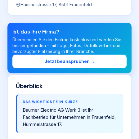
Hummelstrasse 17, 8501 Frauenfeld
Login
Ist das Ihre Firma?
Firma eintragen
Übernehmen Sie den Eintrag kostenlos und werden Sie
besser gefunden – mit Logo, Fotos, Dofollow-Link und
bevorzugter Platzierung in Ihrer Branche.
Jetzt beanspruchen →
Überblick
DAS WICHTIGSTE IN KÜRZE
Baumer Electric AG Werk 3 ist Ihr
Fachbetrieb für Unternehmen in Frauenfeld,
Hummelstrasse 17.