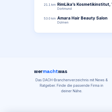
RimLika’s Kosmetikinstitut
21.1 km
Dortmund
Amara Hair Beauty Salon
53.0 km
Dülmen
wer
macht
was
Das DACH-Branchenverzeichnis mit News &
Ratgeber. Finde die passende Firma in
deiner Nähe.