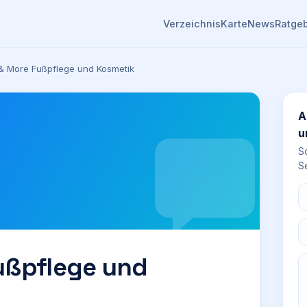
Verzeichnis
Karte
News
Ratge
& More Fußpflege und Kosmetik
A
u
S
Se
ußpflege und