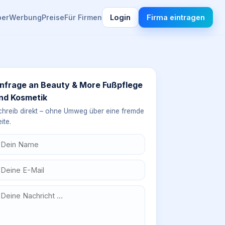
ber
Werbung
Preise
Für Firmen
Login
Firma eintragen
nfrage an
Beauty & More Fußpflege
nd Kosmetik
chreib direkt – ohne Umweg über eine fremde
ite.