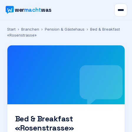
wer
macht
was
Verzeichnis
Start
›
Branchen
›
Pension & Gästehaus
›
Bed & Breakfast
«Rosenstrasse»
Karte
News
Ratgeber
Werbung
Preise
Bed & Breakfast
«Rosenstrasse»
Für Firmen