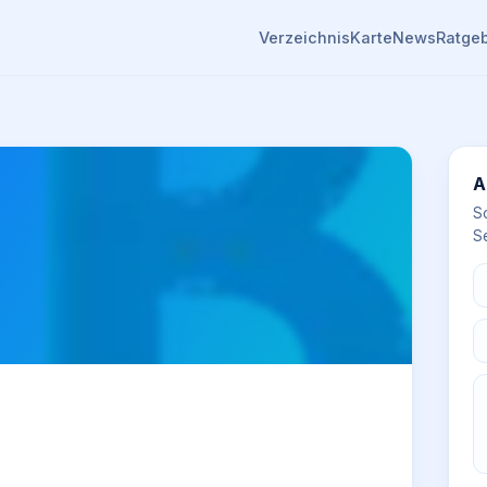
Verzeichnis
Karte
News
Ratge
A
S
Se