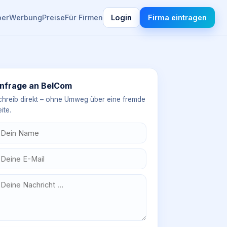
ber
Werbung
Preise
Für Firmen
Login
Firma eintragen
nfrage an
BelCom
chreib direkt – ohne Umweg über eine fremde
ite.