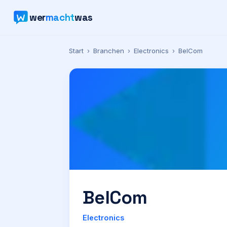
wer
macht
was
Start
›
Branchen
›
Electronics
›
BelCom
BelCom
Electronics