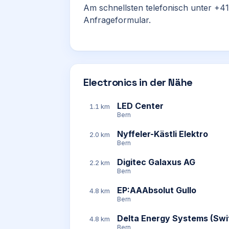
Am schnellsten telefonisch unter +41
Anfrageformular.
Electronics in der Nähe
LED Center
1.1 km
Bern
Nyffeler-Kästli Elektro
2.0 km
Bern
Digitec Galaxus AG
2.2 km
Bern
EP:AAAbsolut Gullo
4.8 km
Bern
Delta Energy Systems (Swi
4.8 km
Bern