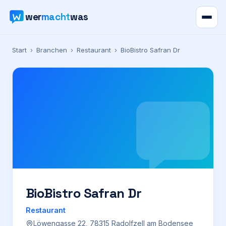
wer
macht
was
Verzeichnis
Start
›
Branchen
›
Restaurant
›
BioBistro Safran Dr
Karte
News
Ratgeber
Werbung
Preise
BioBistro Safran Dr
Restaurant
Für Firmen
Löwengasse 22, 78315 Radolfzell am Bodensee