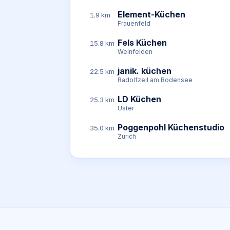
Element-Küchen
1.9 km
Frauenfeld
Fels Küchen
15.8 km
Weinfelden
janik. küchen
22.5 km
Radolfzell am Bodensee
LD Küchen
25.3 km
Uster
Poggenpohl Küchenstudio
35.0 km
Zürich