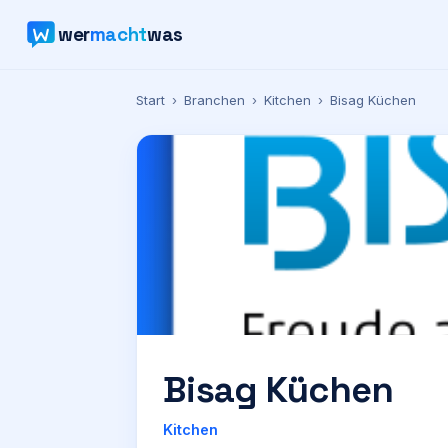
wer
macht
was
Start
›
Branchen
›
Kitchen
›
Bisag Küchen
Bisag Küchen
Kitchen