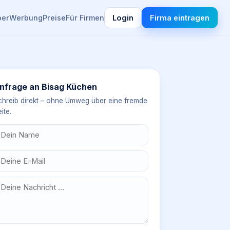
ber
Werbung
Preise
Für Firmen
Login
Firma eintragen
nfrage an
Bisag Küchen
chreib direkt – ohne Umweg über eine fremde
ite.