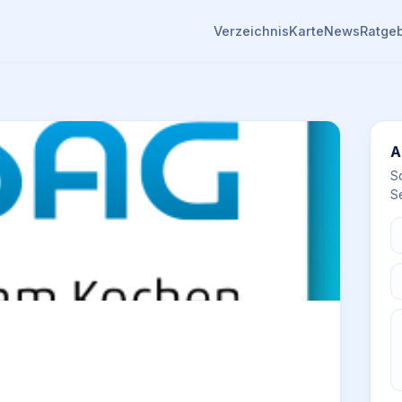
Verzeichnis
Karte
News
Ratge
A
S
Se