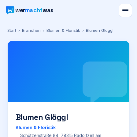
wer
macht
was
Verzeichnis
Start
›
Branchen
›
Blumen & Floristik
›
Blumen Glöggl
Karte
News
Ratgeber
Werbung
Preise
Blumen Glöggl
Blumen & Floristik
Für Firmen
Schützenstraße 84, 78315 Radolfzell am