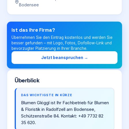
Bodensee
Login
Ist das Ihre Firma?
Firma eintragen
Übernehmen Sie den Eintrag kostenlos und werden Sie
besser gefunden – mit Logo, Fotos, Dofollow-Link und
bevorzugter Platzierung in Ihrer Branche.
Jetzt beanspruchen →
Überblick
DAS WICHTIGSTE IN KÜRZE
Blumen Glöggl ist Ihr Fachbetrieb für Blumen
& Floristik in Radolfzell am Bodensee,
Schützenstraße 84. Kontakt: +49 7732 82
35 620.