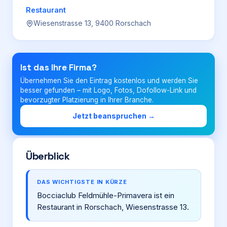
Restaurant
Wiesenstrasse 13, 9400 Rorschach
Login
Firma eintragen
Ist das Ihre Firma?
Übernehmen Sie den Eintrag kostenlos und werden Sie
besser gefunden – mit Logo, Fotos, Dofollow-Link und
bevorzugter Platzierung in Ihrer Branche.
Jetzt beanspruchen →
Überblick
DAS WICHTIGSTE IN KÜRZE
Bocciaclub Feldmühle-Primavera ist ein
Restaurant in Rorschach, Wiesenstrasse 13.