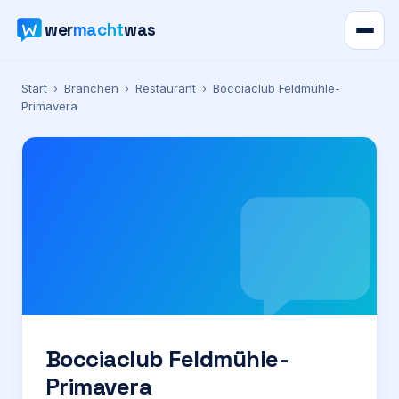
wer
macht
was
Verzeichnis
Start
›
Branchen
›
Restaurant
›
Bocciaclub Feldmühle-
Primavera
Karte
News
Ratgeber
Werbung
Preise
Bocciaclub Feldmühle-
Primavera
Für Firmen