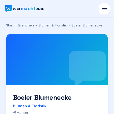
wer
macht
was
Verzeichnis
Start
›
Branchen
›
Blumen & Floristik
›
Boeler Blumenecke
Karte
News
Ratgeber
Werbung
Preise
Boeler Blumenecke
Blumen & Floristik
Für Firmen
Hagen