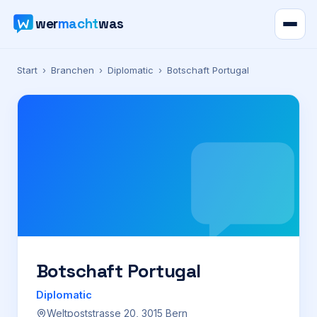
wer
macht
was
Verzeichnis
Start
›
Branchen
›
Diplomatic
›
Botschaft Portugal
Karte
News
Ratgeber
Werbung
Preise
Botschaft Portugal
Diplomatic
Für Firmen
Weltpoststrasse 20, 3015 Bern