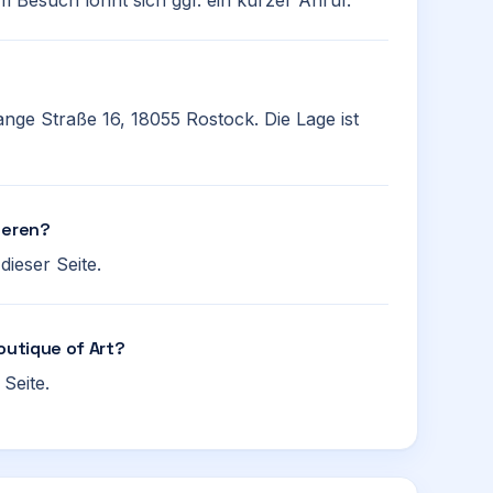
m Besuch lohnt sich ggf. ein kurzer Anruf.
Lange Straße 16, 18055 Rostock. Die Lage ist
ieren?
ieser Seite.
outique of Art?
Seite.