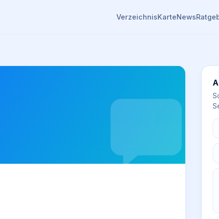
Verzeichnis
Karte
News
Ratge
A
S
Se