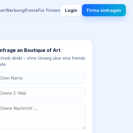
ber
Werbung
Preise
Für Firmen
Login
Firma eintragen
nfrage an
Boutique of Art
chreib direkt – ohne Umweg über eine fremde
ite.