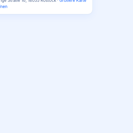
nge Straße 16, 18055 Rostock
·
Größere Karte
fnen