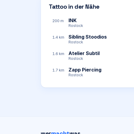
Tattoo in der Nähe
INK
200 m
Rostock
Sibling Stoodios
1.4 km
Rostock
Atelier Subtil
1.6 km
Rostock
Zapp Piercing
1.7 km
Rostock
wer
macht
was